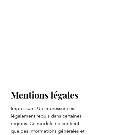
Le podcast des décideurs
de la Supply Chain
AU CŒUR DE LA
SUPPLY CHAIN
Mentions légales
Impressum. Un impressum est
légalement requis dans certaines
régions. Ce modèle ne contient
que des informations générales et