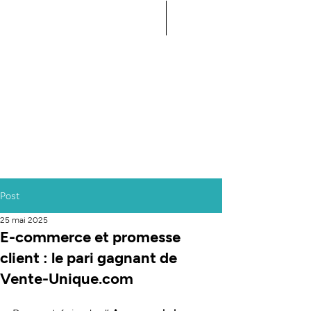
Le podcast des décideurs
de la Supply Chain
AU CŒUR DE LA
SUPPLY CHAIN
Post
25 mai 2025
E-commerce et promesse
client : le pari gagnant de
Vente-Unique.com