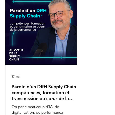
chantier de transformation majeur : la
refonte complète des prévisions de
ventes, la mise en place du S&OP puis le
déploiement de l'IBP à l'échelle
internationale.
17 mai
Parole d'un DRH Supply Chain :
compétences, formation et
transmission au cœur de la
performance
On parle beaucoup d’IA, de
digitalisation, de performance