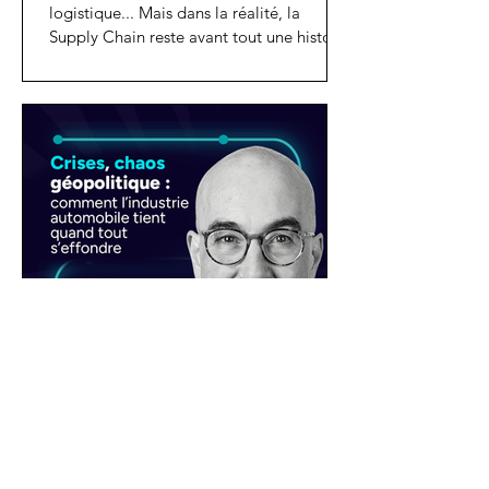
logistique... Mais dans la réalité, la
Supply Chain reste avant tout une histoire
d’HUMAINS. Dans cet épisode, Loïc
Lassagne, DRH Supply Chain chez
Renault Group, partage une vision lucide
de ce qui se joue vraiment aujourd’hui :
l’évolution des compétences, la
transformation des métiers, et les défis
très concrets pour attirer, former et faire
grandir les talents.
26 avr.