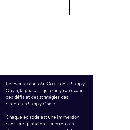
Le podcast des décideurs
de la Supply Chain
AU CŒUR DE LA
SUPPLY CHAIN
Bienvenue dans Au Cœur de la Supply
Chain, le podcast qui plonge au cœur
des défis et des stratégies des
directeurs Supply Chain.
Chaque épisode est une immersion
dans leur quotidien : leurs retours